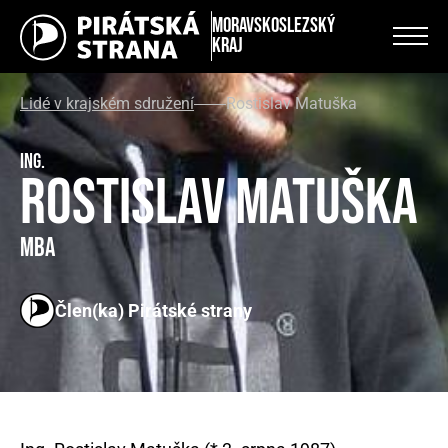
Moravskoslezský
kraj
Lidé v krajském sdružení
Rostislav Matuška
Ing.
Rostislav Matuška
MBA
Člen(ka) Pirátské strany