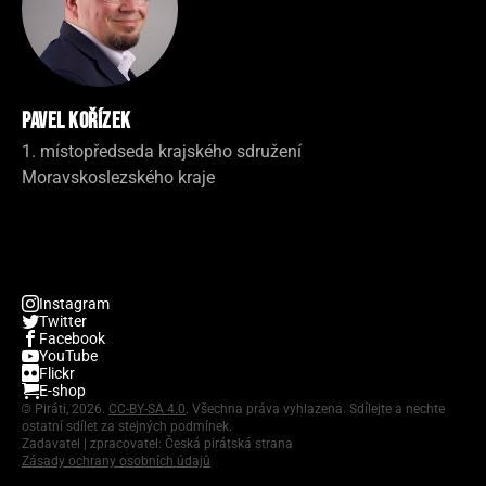
Pavel Kořízek
1. místopředseda krajského sdružení
Moravskoslezského kraje
Instagram
Twitter
Facebook
YouTube
Flickr
E-shop
©
Piráti, 2026.
CC-BY-SA 4.0
. Všechna práva vyhlazena. Sdílejte a nechte
ostatní sdílet za stejných podmínek.
Zadavatel | zpracovatel: Česká pirátská strana
Zásady ochrany osobních údajů