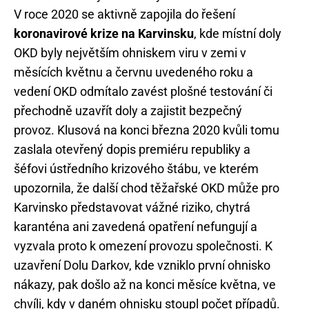
V roce 2020 se aktivně zapojila do řešení
koronavirové krize na Karvinsku
, kde místní doly
OKD byly největším ohniskem viru v zemi v
měsících květnu a červnu uvedeného roku a
vedení OKD odmítalo zavést plošné testování či
přechodně uzavřít doly a zajistit bezpečný
provoz. Klusová na konci března 2020 kvůli tomu
zaslala otevřený dopis premiéru republiky a
šéfovi ústředního krizového štábu, ve kterém
upozornila, že další chod těžařské OKD může pro
Karvinsko představovat vážné riziko, chytrá
karanténa ani zavedená opatření nefungují a
vyzvala proto k omezení provozu společnosti. K
uzavření Dolu Darkov, kde vzniklo první ohnisko
nákazy, pak došlo až na konci měsíce května, ve
chvíli, kdy v daném ohnisku stoupl počet případů.