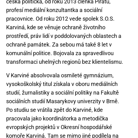
česká politička, od roku 2013 členka Pirátů,
profesí mediální konzultantka a sociální
pracovnice. Od roku 2012 vede spolek S.O.S.
Karviná, kde se věnuje ochraně životního
prostředí, práv lidí v poddolovaných oblastech a
ochraně památek. Za sebou má také 8 let v
komunální politice. Bojovala za spravedlivou
V Karviné absolvovala osmileté gymnázium,
vysokoškolský titul získala v oboru mediálních
studií, žurnalistiky a sociální politiky na Fakultě
sociálních studií Masarykovy univerzity v Brně.
Po studiu se vrátila zpět do Karviné, kde
pracovala jako koordinátorka a metodička
evropských projektů v Okresní hospodářské
komoře Karviná. Tam se mimo jiné podílela na