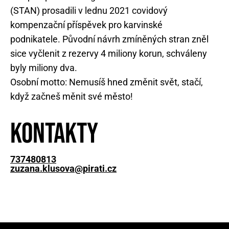
(STAN) prosadili v lednu 2021 covidový
kompenzační příspěvek pro karvinské
podnikatele. Původní návrh zmíněných stran zněl
sice vyčlenit z rezervy 4 miliony korun, schváleny
byly miliony dva.
Osobní motto: Nemusíš hned změnit svět, stačí,
když začneš měnit své město!
Kontakty
737480813
zuzana.klusova@pirati.cz