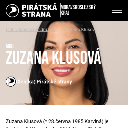
Moravskoslezský
kraj
Lidé v krajském sdružení
Zuzana Klusová
Mgr.
Zuzana Klusová
Člen(ka) Pirátské strany
Zuzana Klusová (* 28.června 1985 Karviná) je