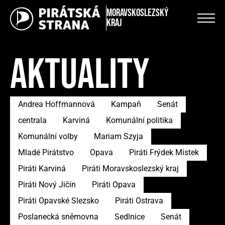
Moravskoslezský
kraj
AKTUALITY
Andrea Hoffmannová
Kampaň
Senát
centrala
Karviná
Komunální politika
Komunální volby
Mariam Szyja
Mladé Pirátstvo
Opava
Piráti Frýdek Místek
Piráti Karviná
Piráti Moravskoslezský kraj
Piráti Nový Jičín
Piráti Opava
Piráti Opavské Slezsko
Piráti Ostrava
Poslanecká sněmovna
Sedlnice
Senát