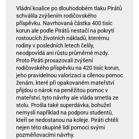
Vládní koalice po dlouhodobém tlaku Pirátů
schválila zvýšením rodičovského
příspěvku. Navrhovaná částka 400 tisíc
korun ale podle Pirátů nestačí na pokrytí
rostoucích životních nákladů, kterému
rodiny v posledních letech čelily,
neodpovídá ani růstu průměrné mzdy.
Proto Piráti prosazovali zvýšení
rodičovského příspěvku na 420 tisíc korun,
jeho pravidelnou valorizaci a cílenou pomoc
ženám, které při opakovaném mateřství
přijdou o nárok na peněžitou pomoc v
mateřství, tyto návrhy ale vláda smetla ze
stolu. Prošla také superdávka, bohužel
nemyslí například na podporu studentů,
kteří se nedostanou na koleje. Piráti chtěli
nejen této skupině lidí pomoci svými
pozměňovacími návrhy.