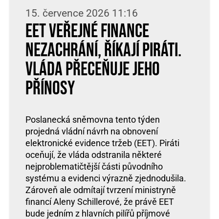
15. července 2026 11:16
EET veřejné finance
nezachrání, říkají Piráti.
Vláda přeceňuje jeho
přínosy
Poslanecká sněmovna tento týden
projedná vládní návrh na obnovení
elektronické evidence tržeb (EET). Piráti
oceňují, že vláda odstranila některé
nejproblematičtější části původního
systému a evidenci výrazně zjednodušila.
Zároveň ale odmítají tvrzení ministryně
financí Aleny Schillerové, že právě EET
bude jedním z hlavních pilířů příjmové