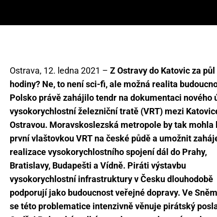
Ostrava, 12. ledna 2021 –
Z Ostravy do Katovic za půl
hodiny? Ne, to není sci-fi, ale možná realita budoucno
Polsko právě zahájilo tendr na dokumentaci nového
vysokorychlostní železniční tratě (VRT) mezi Katovic
Ostravou. Moravskoslezská metropole by tak mohla 
první vlaštovkou VRT na české půdě a umožnit zaháj
realizace vysokorychlostního spojení dál do Prahy,
Bratislavy, Budapešti a Vídně. Piráti výstavbu
vysokorychlostní infrastruktury v Česku dlouhodobě
podporují jako budoucnost veřejné dopravy. Ve Sně
se této problematice intenzivně věnuje pirátský posl