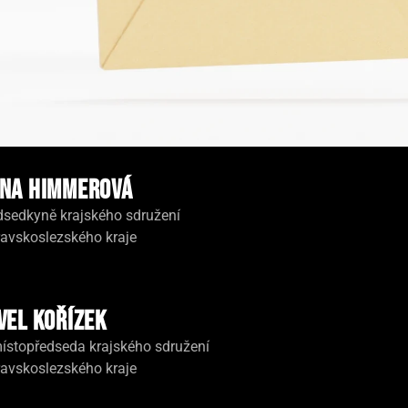
na Himmerová
dsedkyně krajského sdružení
avskoslezského kraje
vel Kořízek
místopředseda krajského sdružení
avskoslezského kraje