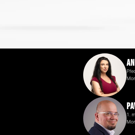
An
Pře
Mor
Pa
1. 
Mor