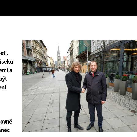
sti.
 úseku
emi a
být
ení
movně
anec