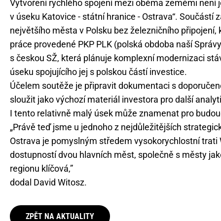
Vytvoření rychlého spojení mezi oběma zeměmi není je
v úseku Katovice - státní hranice - Ostrava“. Součást
největšího města v Polsku bez železničního připojení, k 
práce provedené PKP PLK (polská obdoba naší Správy že
s českou SŽ, která plánuje komplexní modernizaci stáv
úseku spojujícího jej s polskou částí investice.
Účelem soutěže je připravit dokumentaci s doporučeno
sloužit jako výchozí materiál investora pro další analy
I tento relativně malý úsek může znamenat pro budou
„Právě teď jsme u jednoho z nejdůležitějších strategic
Ostrava je pomyslným středem vysokorychlostní trat
dostupností dvou hlavních měst, společně s městy ja
regionu klíčová,”
dodal David Witosz.
ZPĚT NA AKTUALITY