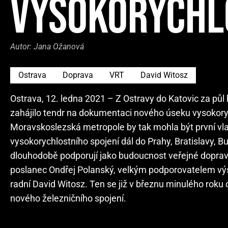
VYSOKORYCHL
Autor:
Jana Ožanová
Ostrava
Doprava
VRT
David Witosz
Ostrava, 12. ledna 2021 – Z Ostravy do Katovic za půl 
zahájilo tendr na dokumentaci nového úseku vysokoryc
Moravskoslezská metropole by tak mohla být první vl
vysokorychlostního spojení dál do Prahy, Bratislavy, B
dlouhodobě podporují jako budoucnost veřejné doprav
poslanec Ondřej Polanský, velkým podporovatelem výst
radní David Witosz. Ten se již v březnu minulého rok
nového železničního spojení.