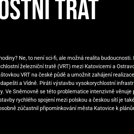
OSTNÍ TRAŤ
hodiny? Ne, to není sci-fi, ale možná realita budoucnosti.
hlostní železniční tratě (VRT) mezi Katovicemi a Ostrav
aštovkou VRT na české půdě a umožnit zahájení realizac
udapešti a Vídně. Piráti výstavbu vysokorychlostní infrast
y. Ve Sněmovně se této problematice intenzivně věnuje 
avby rychlého spojení mezi polskou a českou sítí je tak
u osobně zúčastnil připomínkování města Katovice k plán