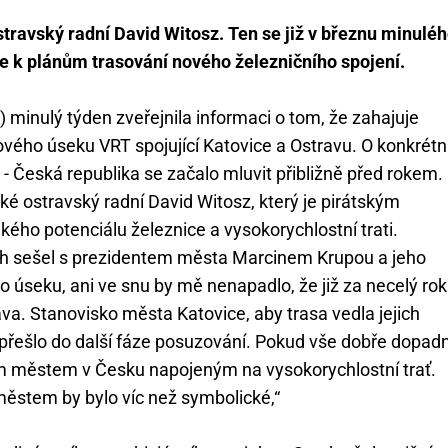
stravský radní David Witosz. Ten se již v březnu minulé
e k plánům trasování nového železničního spojení.
minulý týden zveřejnila informaci o tom, že zahajuje
vého úseku VRT spojující Katovice a Ostravu. O konkrét
- Česká republika se začalo mluvit přibližně před rokem.
aké ostravský radní David Witosz, který je pirátským
ého potenciálu železnice a vysokorychlostní trati.
ch sešel s prezidentem města Marcinem Krupou a jeho
úseku, ani ve snu by mě nenapadlo, že již za necelý rok
va. Stanovisko města Katovice, aby trasa vedla jejich
í přešlo do další fáze posuzování. Pokud vše dobře dopad
m městem v Česku napojeným na vysokorychlostní trať.
městem by bylo víc než symbolické,“