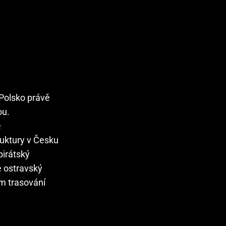
 Polsko právě
ou.
e
ruktury v Česku
pirátský
é ostravský
ům trasování