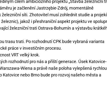
diným cílem ambiciózního projektu „Stavba železniční tr
í záměru je začlenění Jastrzębie-Zdrój, momentálně
železniční síti. Zhotovitel musí zohlednit studie a projek
leznic), jakož i přeshraniční aspekt projektu ve spolupr
ající železniční trati Ostrava-Bohumín a výstavbu krátké
u trasu trati. Po rozhodnutí CPK bude vybraná varianta
tické práce v investičním procesu.
cnost VRT velký krok.
kých rozhodnutí pro nás a příští generace. Úsek Katovice-
i Warszawa-Wiena a právě naše poloha vylepšená rychlou
ko Katovice nebo Brno bude pro rozvoj našeho města a