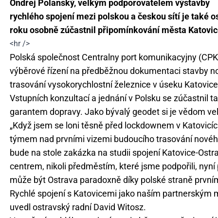
Ondřej Polanský, velkým podporovatelem výstavby
rychlého spojení mezi polskou a českou sítí je také o
roku osobně zúčastnil připomínkování města Katovic
<hr />
Polská společnost Centralny port komunikacyjny (CPK) 
výběrové řízení na předběžnou dokumentaci stavby no
trasování vysokorychlostní železnice v úseku Katovice 
Vstupních konzultací a jednání v Polsku se zúčastnil t
garantem dopravy. Jako bývalý geodet si je vědom velk
„Když jsem se loni těsně před lockdownem v Katovicí
týmem nad prvními vizemi budoucího trasování nového 
bude na stole zakázka na studii spojení Katovice-Ostra
centrem, nikoli předměstím, které jsme podpořili, nyn
může být Ostrava paradoxně díky polské straně první
Rychlé spojení s Katovicemi jako naším partnerským 
uvedl ostravský radní David Witosz.