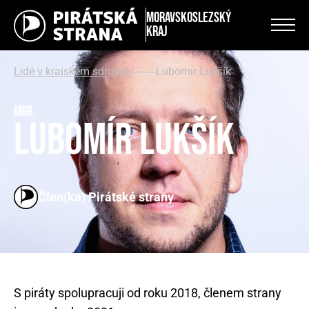
Moravskoslezský
kraj
Lidé v krajském sdružení
Lubomír Lukšík
Mgr.
Lubomír Lukšík
Člen(ka) Pirátské strany
S piráty spolupracuji od roku 2018, členem strany