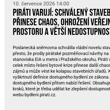
10. července 2026 14:00
Piráti varují: Schválený stave
přinese chaos, ohrožení veřej
prostoru a větší nedostupnos
Poslanecká sněmovna schválila vládní novelu sta
přesto, že prošly pirátské pozměňovací návrhy na 
stanoviska EIA u metra i Pražského okruhu, Piráti v
celek místo řešení bytové krize přinese další chao
zájmů a může vést ke kolapsu stavebních úřadů. Kr
vyškrtnutí definice dostupného bydlení ze zákona.
dostupného bydlení přitom nabízí řešení. Obsahuj
kroků, které je třeba udělat ke zlepšení dostupnos
webu bydleni.pirati.cz.