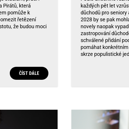
 Pirátů, která
každých pět let vzrůs
idem pomůže k
důchodů pro seniory a
omezit řetězení
2028 by se pak mohl
istotu, že budou moci
novely naopak vypadl 
zastropování důchodo
schválené přidání pod
pomáhat konkrétním 
skrze populistické j
ČÍST DÁLE