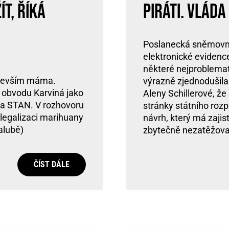
ít, říká
Piráti. Vlád
Poslanecká sněmovna
elektronické evidence 
některé nejproblemat
ředevším máma.
výrazně zjednodušila.
 obvodu Karviná jako
Aleny Schillerové, že
 a STAN. V rozhovoru
stránky státního rozp
 legalizaci marihuany
návrh, který má zajis
alubě)
zbytečně nezatěžoval
ČÍST DÁLE