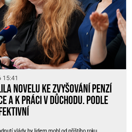
6 15:41
ila novelu ke zvyšování penzí
e a k práci v důchodu. Podle
fektivní
dnutí vlády by lidem mohl od příštího roku