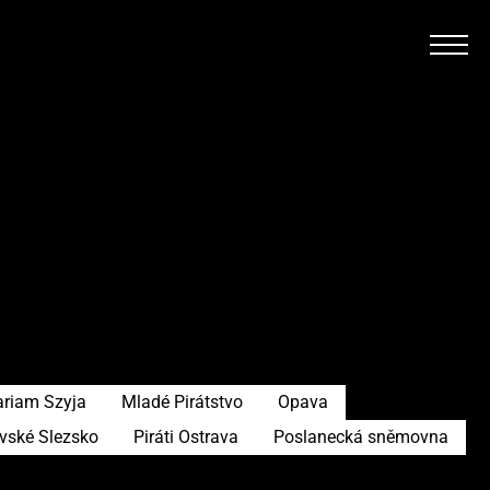
riam Szyja
Mladé Pirátstvo
Opava
avské Slezsko
Piráti Ostrava
Poslanecká sněmovna