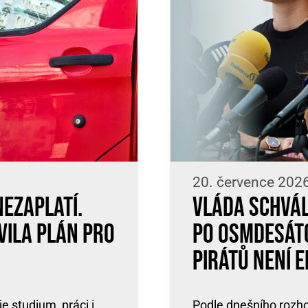
20. července 202
nezaplatí.
Vláda schvál
vila plán pro
po osmdesátc
Pirátů není e
 studium, práci i
Podle dnešního rozho