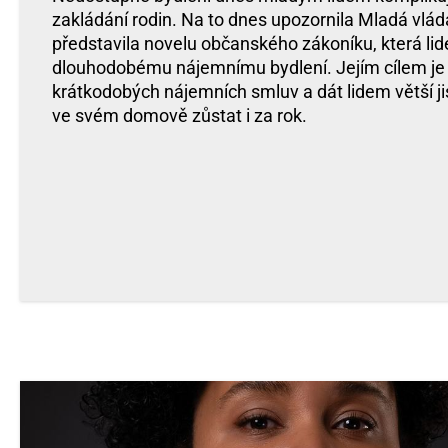
zakládání rodin. Na to dnes upozornila Mladá vláda
představila novelu občanského zákoníku, která l
dlouhodobému nájemnímu bydlení. Jejím cílem je 
krátkodobých nájemních smluv a dát lidem větší j
ve svém domově zůstat i za rok.