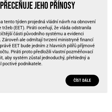
a přeceňuje jeho přínosy
 tento týden projedná vládní návrh na obnovení
tržeb (EET). Piráti oceňují, že vláda odstranila
ičtější části původního systému a evidenci
 Zároveň ale odmítají tvrzení ministryně financí
 právě EET bude jedním z hlavních pilířů příjmové
očtu. Piráti proto předložili vlastní pozměňovací
tit, aby systém zůstal jednoduchý, přehledný a
 poctivé podnikatele.
ČÍST DÁLE