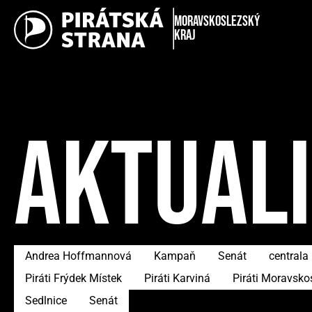
Moravskoslezský
kraj
AKTUAL
Andrea Hoffmannová
Kampaň
Senát
centrala
Piráti Frýdek Místek
Piráti Karviná
Piráti Moravsko
Sedlnice
Senát