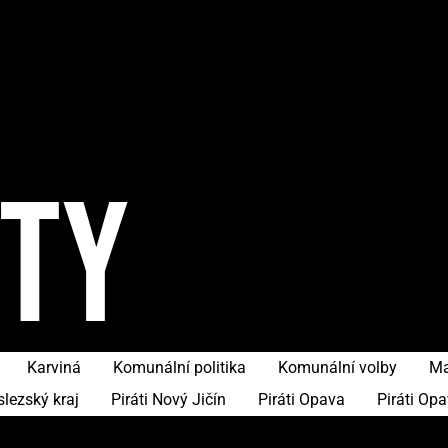
ITY
Karviná
Komunální politika
Komunální volby
Ma
slezský kraj
Piráti Nový Jičín
Piráti Opava
Piráti Op