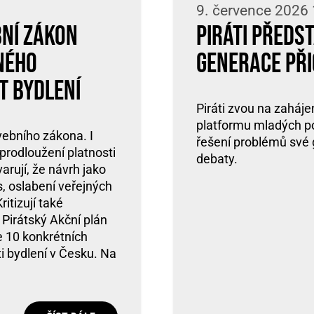
9. července 2026
bní zákon
Piráti předs
ného
generace přic
t bydlení
Piráti zvou na zaháj
platformu mladých poli
vebního zákona. I
řešení problémů své 
prodloužení platnosti
debaty.
arují, že návrh jako
s, oslabení veřejných
itizují také
 Pirátský Akční plán
e 10 konkrétních
ti bydlení v Česku. Na