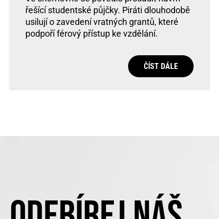
řešící studentské půjčky. Piráti dlouhodobě
usilují o zavedení vratných grantů, které
podpoří férový přístup ke vzdělání.
ČÍST DÁLE
ODEBÍREJ NÁŠ