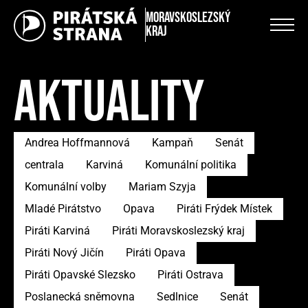
Moravskoslezský
kraj
AKTUALITY
Andrea Hoffmannová
Kampaň
Senát
centrala
Karviná
Komunální politika
Komunální volby
Mariam Szyja
Mladé Pirátstvo
Opava
Piráti Frýdek Místek
Piráti Karviná
Piráti Moravskoslezský kraj
Piráti Nový Jičín
Piráti Opava
Piráti Opavské Slezsko
Piráti Ostrava
Poslanecká sněmovna
Sedlnice
Senát