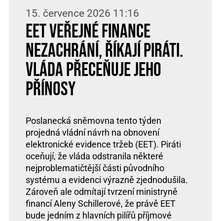
15. července 2026 11:16
EET veřejné finance
nezachrání, říkají Piráti.
Vláda přeceňuje jeho
přínosy
Poslanecká sněmovna tento týden
projedná vládní návrh na obnovení
elektronické evidence tržeb (EET). Piráti
oceňují, že vláda odstranila některé
nejproblematičtější části původního
systému a evidenci výrazně zjednodušila.
Zároveň ale odmítají tvrzení ministryně
financí Aleny Schillerové, že právě EET
bude jedním z hlavních pilířů příjmové