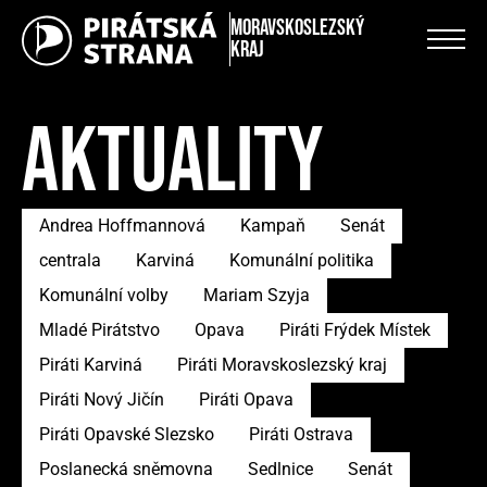
Moravskoslezský
kraj
AKTUALITY
Andrea Hoffmannová
Kampaň
Senát
centrala
Karviná
Komunální politika
Komunální volby
Mariam Szyja
Mladé Pirátstvo
Opava
Piráti Frýdek Místek
Piráti Karviná
Piráti Moravskoslezský kraj
Piráti Nový Jičín
Piráti Opava
Piráti Opavské Slezsko
Piráti Ostrava
Poslanecká sněmovna
Sedlnice
Senát