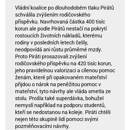
Vládní koalice po dlouhodobém tlaku Pirátů
schválila zvýšením rodičovského
příspěvku. Navrhovaná částka 400 tisíc
korun ale podle Pirátů nestačí na pokrytí
rostoucích životních nákladů, kterému
rodiny v posledních letech čelily,
neodpovídá ani růstu průměrné mzdy.
Proto Piráti prosazovali zvýšení
rodičovského příspěvku na 420 tisíc korun,
jeho pravidelnou valorizaci a cílenou pomoc
ženám, které při opakovaném mateřství
přijdou o nárok na peněžitou pomoc v
mateřství, tyto návrhy ale vláda smetla ze
stolu. Prošla také superdávka, bohužel
nemyslí například na podporu studentů,
kteří se nedostanou na koleje. Piráti chtěli
nejen této skupině lidí pomoci svými
pozměňovacími návrhy.