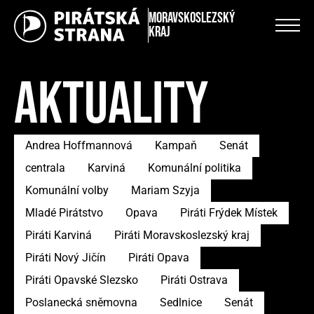
Moravskoslezský
kraj
AKTUALITY
Andrea Hoffmannová
Kampaň
Senát
centrala
Karviná
Komunální politika
Komunální volby
Mariam Szyja
Mladé Pirátstvo
Opava
Piráti Frýdek Místek
Piráti Karviná
Piráti Moravskoslezský kraj
Piráti Nový Jičín
Piráti Opava
Piráti Opavské Slezsko
Piráti Ostrava
Poslanecká sněmovna
Sedlnice
Senát