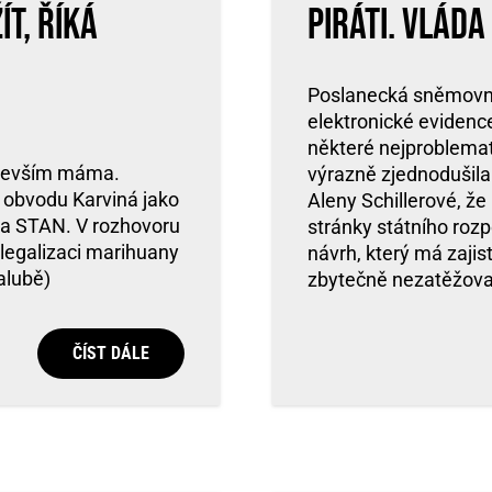
ít, říká
Piráti. Vlád
Poslanecká sněmovna
elektronické evidence 
některé nejproblemat
ředevším máma.
výrazně zjednodušila.
 obvodu Karviná jako
Aleny Schillerové, že
 a STAN. V rozhovoru
stránky státního rozp
 legalizaci marihuany
návrh, který má zajis
alubě)
zbytečně nezatěžoval
ČÍST DÁLE