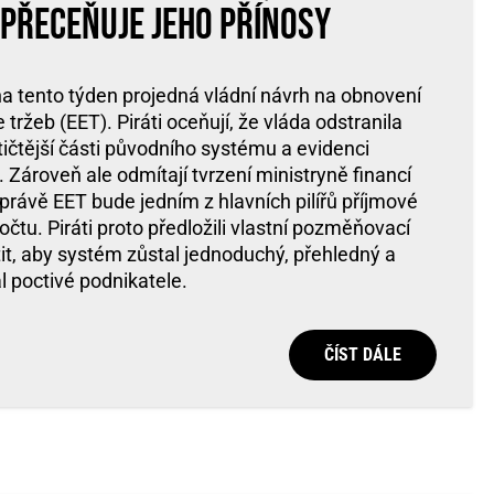
a přeceňuje jeho přínosy
 tento týden projedná vládní návrh na obnovení
tržeb (EET). Piráti oceňují, že vláda odstranila
ičtější části původního systému a evidenci
 Zároveň ale odmítají tvrzení ministryně financí
 právě EET bude jedním z hlavních pilířů příjmové
očtu. Piráti proto předložili vlastní pozměňovací
tit, aby systém zůstal jednoduchý, přehledný a
 poctivé podnikatele.
ČÍST DÁLE