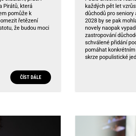
 Pirátů, která
každých pět let vzrůs
idem pomůže k
důchodů pro seniory a
omezit řetězení
2028 by se pak mohl
istotu, že budou moci
novely naopak vypadl 
zastropování důchodo
schválené přidání pod
pomáhat konkrétním 
skrze populistické j
ČÍST DÁLE