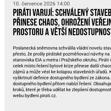
10. července 2026 14:00
Piráti varují: Schválený stave
přinese chaos, ohrožení veřej
prostoru a větší nedostupnos
Poslanecká sněmovna schválila vládní novelu sta
přesto, že prošly pirátské pozměňovací návrhy na 
stanoviska EIA u metra i Pražského okruhu, Piráti v
celek místo řešení bytové krize přinese další chao
zájmů a může vést ke kolapsu stavebních úřadů. Kr
vyškrtnutí definice dostupného bydlení ze zákona.
dostupného bydlení přitom nabízí řešení. Obsahuj
kroků, které je třeba udělat ke zlepšení dostupnos
webu bydleni.pirati.cz.