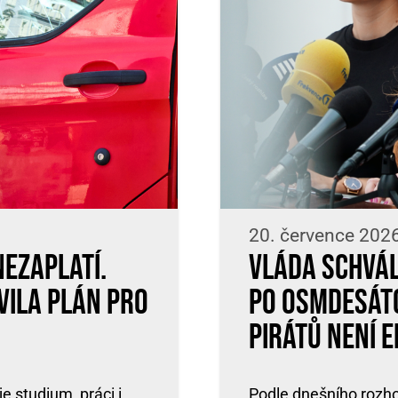
20. července 202
nezaplatí.
Vláda schvál
vila plán pro
po osmdesátc
Pirátů není e
 studium, práci i
Podle dnešního rozho