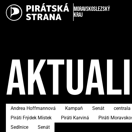
Moravskoslezský
kraj
AKTUAL
Andrea Hoffmannová
Kampaň
Senát
centrala
Piráti Frýdek Místek
Piráti Karviná
Piráti Moravsko
Sedlnice
Senát