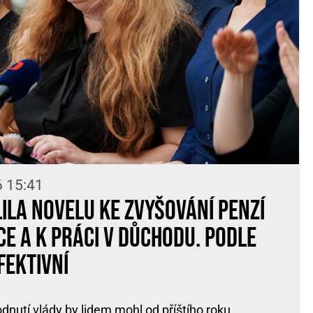
6 15:41
ila novelu ke zvyšování penzí
e a k práci v důchodu. Podle
fektivní
dnutí vlády by lidem mohl od příštího roku