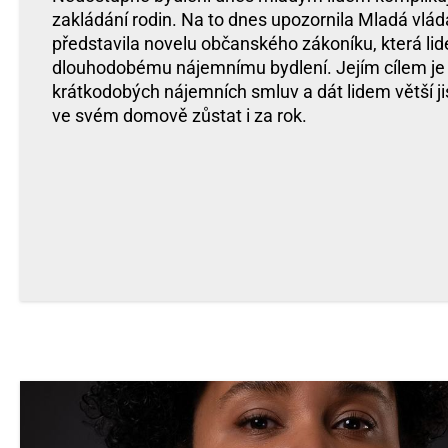
zakládání rodin. Na to dnes upozornila Mladá vláda
představila novelu občanského zákoníku, která l
dlouhodobému nájemnímu bydlení. Jejím cílem je 
krátkodobých nájemních smluv a dát lidem větší j
ve svém domově zůstat i za rok.