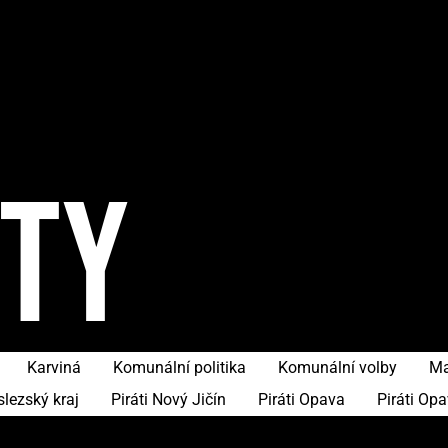
ITY
Karviná
Komunální politika
Komunální volby
Ma
slezský kraj
Piráti Nový Jičín
Piráti Opava
Piráti Op