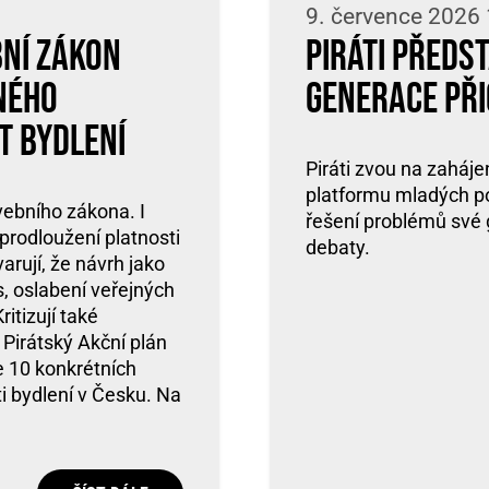
9. července 2026
bní zákon
Piráti předs
ného
generace přic
t bydlení
Piráti zvou na zaháj
platformu mladých poli
vebního zákona. I
řešení problémů své 
prodloužení platnosti
debaty.
arují, že návrh jako
s, oslabení veřejných
itizují také
 Pirátský Akční plán
e 10 konkrétních
ti bydlení v Česku. Na