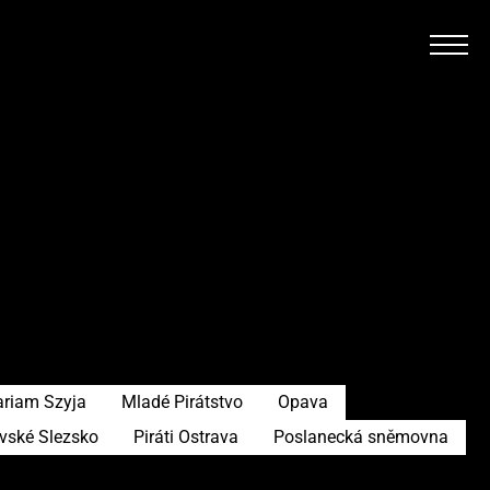
riam Szyja
Mladé Pirátstvo
Opava
avské Slezsko
Piráti Ostrava
Poslanecká sněmovna