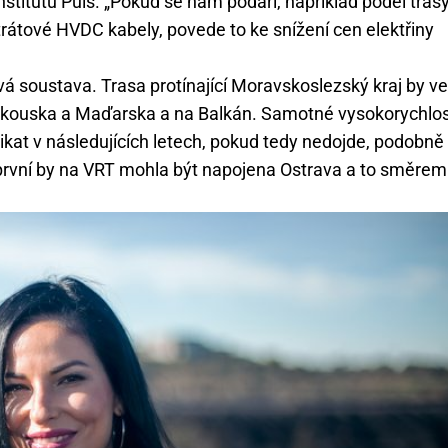
nstitutu Puls. „Pokud se nám podaří, například podél tras
rátové HVDC kabely, povede to ke snížení cen elektřiny
soustava. Trasa protínající Moravskoslezský kraj by ve
Rakouska a Maďarska a na Balkán. Samotné vysokorychlos
kat v následujících letech, pokud tedy nedojde, podobně
 první by na VRT mohla být napojena Ostrava a to směrem