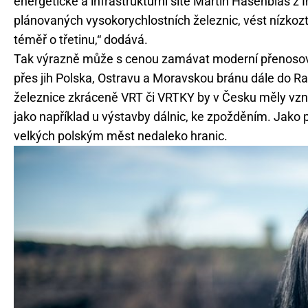
energetické a infrastrukturní sítě Martin Hasenblas z I
plánovaných vysokorychlostních železnic, vést nízkozt
téměř o třetinu,“ dodává.
Tak výrazně může s cenou zamávat moderní přenosová 
přes jih Polska, Ostravu a Moravskou bránu dále do 
železnice zkráceně VRT či VRTKY by v Česku měly vzni
jako například u výstavby dálnic, ke zpožděním. Jako
velkých polským měst nedaleko hranic.