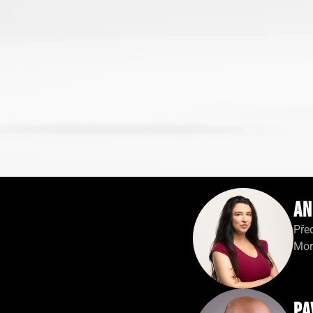
An
Pře
Mor
Pa