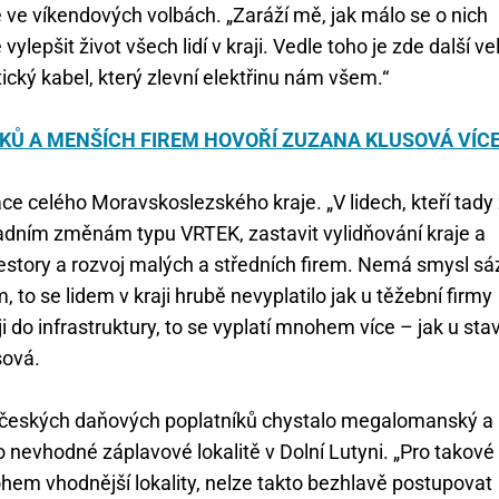
 ve víkendových volbách. „Zaráží mě, jak málo se o nich
lepšit život všech lidí v kraji. Vedle toho je zde další ve
ický kabel, který zlevní elektřinu nám všem.“
ÍKŮ A MENŠÍCH FIREM HOVOŘÍ ZUZANA KLUSOVÁ VÍC
 celého Moravskoslezského kraje. „V lidech, kteří tady ž
ásadním změnám typu VRTEK, zastavit vylidňování kraje a
nvestory a rozvoj malých a středních firem. Nemá smysl sá
 to se lidem v kraji hrubě nevyplatilo jak u těžební firmy
i do infrastruktury, to se vyplatí mnohem více – jak u sta
sová.
pes českých daňových poplatníků chystalo megalomanský a
o nevhodné záplavové lokalitě v Dolní Lutyni. „Pro takové
nohem vhodnější lokality, nelze takto bezhlavě postupovat