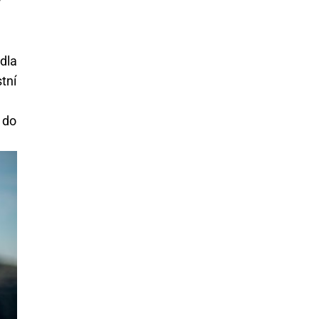
y
dla
tní
 do