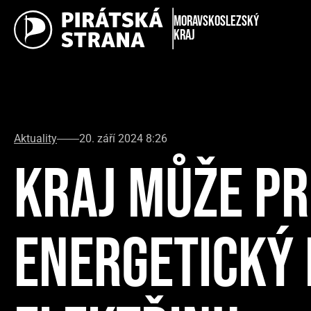
Moravskoslezský
kraj
Aktuality
20. září 2024 8:26
KRAJ MŮŽE PR
ENERGETICKÝ 