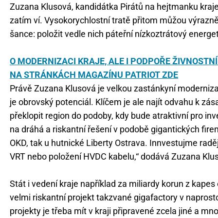
Zuzana Klusová, kandidátka Pirátů na hejtmanku kraje
zatím ví. Vysokorychlostní tratě přitom můžou výrazně vy
šance: položit vedle nich páteřní nízkoztrátový energet
O MODERNIZACI KRAJE, ALE I PODPOŘE ŽIVNOSTN
NA STRÁNKÁCH MAGAZÍNU PATRIOT ZDE
Právě Zuzana Klusová je velkou zastánkyní modernizace
je obrovský potenciál. Klíčem je ale najít odvahu k z
překlopit region do podoby, kdy bude atraktivní pro i
na dráhá a riskantní řešení v podobě gigantických firem,
OKD, tak u hutnické Liberty Ostrava. Innvestujme raděj
VRT nebo položení HVDC kabelu,“ dodává Zuzana Klu
Stát i vedení kraje například za miliardy korun z ka
velmi riskantní projekt takzvané gigafactory v naprost
projekty je třeba mít v kraji připravené zcela jiné a m