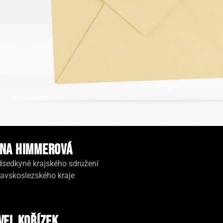
na Himmerová
dsedkyně krajského sdružení
avskoslezského kraje
vel Kořízek