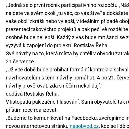
„Jedná se o první ročník participativního rozpočtu „Ná
najdete ve svém okolí „tu věc, co vás štve“ a dokážete
vaše okolí zkrášlí nebo vylepší, v ideálním případě ob
prezentaci takovýchto projektů a pak pečlivě rozdělíte 
osobně bude nejlepší. Každý z vás bude mít šanci se z
vyzývá k zapojení do projektu Rostislav Řeha.
Své návrhy na to, která místa by chtěli v obvodu zatra
21.července.
„Už v té době bude probíhat formální kontrola a schva
navrhovatelům s těmi návrhy pomáhat. A po 21. červe
návrhy prověřovat, zda s něčím nekolidují,“
dodává Rostislav Řeha.
V listopadu pak začne hlasování. Sami obyvatelé tak r
příštím roce realizovat.
„Budeme to komunikovat na Facebooku, zveřejníme inf
novou internetovou stránku
nasobvod.cz
, kde se lidé