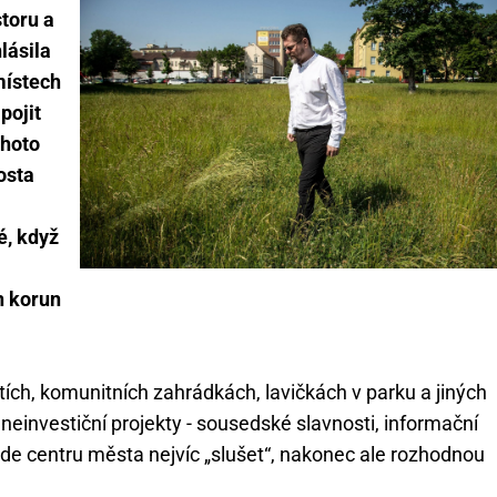
toru a
lásila
místech
pojit
ohoto
osta
é, když
n korun
štích, komunitních zahrádkách, lavičkách v parku a jiných
 neinvestiční projekty - sousedské slavnosti, informační
de centru města nejvíc „slušet“, nakonec ale rozhodnou