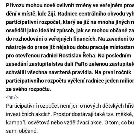
Přívozu mohou nově ovlivnit změny ve veřejném pros
dění v místě, kde žijí. Radnice centrálního obvodu vyh
participativní rozpočet, který se již na mnoha jiných 
osvědčil jako ideální způsob, jak se mohou občané za
do rozhodování o veřejných financích. Na zavedení t
nástroje do praxe již nějakou dobu pracuje místostar
pro otevřenou radnici Rostislav Řeha. Na posledním
zasedání zastupitelstva dali PaRo zelenou zastupitel
schválili všechna navržená pravidla. Na první ročník
participativního rozpočtu vyčlení radnice jeden milio
ze svého rozpočtu.
<hr />
Participativní rozpočet není jen o nových dětských hři
investičních akcích. Prostor dostávají také tzv. měkké,
kampaň, osvětová nebo vzdělávací akce. O tom, co bu
sami občané.