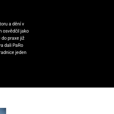
oru a dění v
h osvědčil jako
 do praxe již
va dali PaRo
 radnice jeden