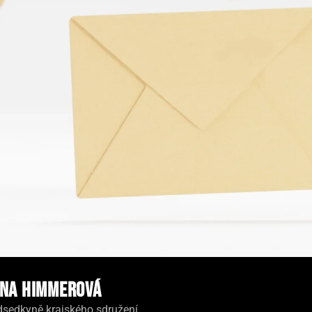
na Himmerová
dsedkyně krajského sdružení