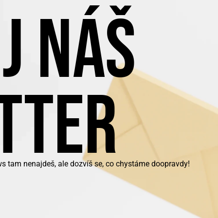
J NÁŠ
TTER
ws tam nenajdeš, ale dozvíš se, co chystáme doopravdy!