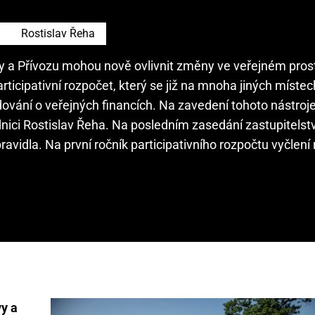
Rostislav Řeha
 a Přívozu mohou nově ovlivnit změny ve veřejném prost
articipativní rozpočet, který se již na mnoha jiných místec
ování o veřejných financích. Na zavedení tohoto nástroje
nici Rostislav Řeha. Na posledním zasedání zastupitelst
avidla. Na první ročník participativního rozpočtu vyčlení
y a