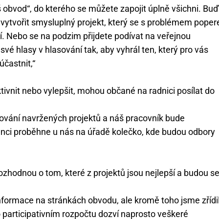
š obvod“, do kterého se můžete zapojit úplně všichni. Buď
 vytvořit smysluplný projekt, který se s problémem poper
ojí. Nebo se na podzim přijdete podívat na veřejnou
své hlasy v hlasování tak, aby vyhrál ten, který pro vás
účastnit,“
ktivnit nebo vylepšit, mohou občané na radnici posílat do
lování navržených projektů a náš pracovník bude
nci proběhne u nás na úřadě kolečko, kde budou odbory
ozhodnou o tom, které z projektů jsou nejlepší a budou se
ormace na stránkách obvodu, ale kromě toho jsme zřídil
 o participativním rozpočtu dozví naprosto veškeré