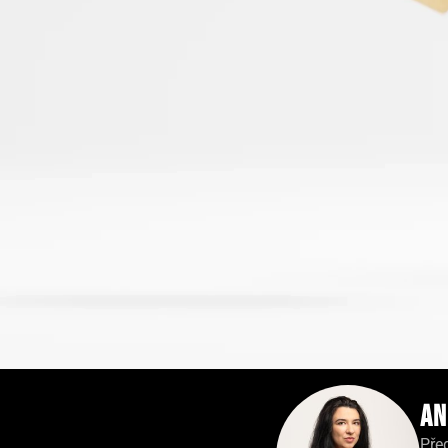
An
Pře