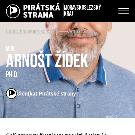
Moravskoslezský
kraj
Lidé v krajském sdružení
Arnošt Žídek
Mgr.
Arnošt Žídek
Ph.D.
Člen(ka) Pirátské strany