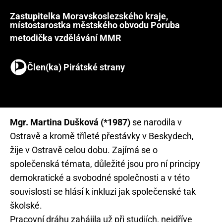
Zastupitelka Moravskoslezského kraje,
místostarostka městského obvodu Poruba
metodička vzdělávání MMR
Člen(ka) Pirátské strany
Mgr. Martina Dušková (*1987)
se narodila v
Ostravě a kromě tříleté přestávky v Beskydech,
žije v Ostravě celou dobu. Zajímá se o
společenská témata, důležité jsou pro ní principy
demokratické a svobodné společnosti a v této
souvislosti se hlásí k inkluzi jak společenské tak
školské.
Pracovní dráhu zahájila už při studiích, nejdříve