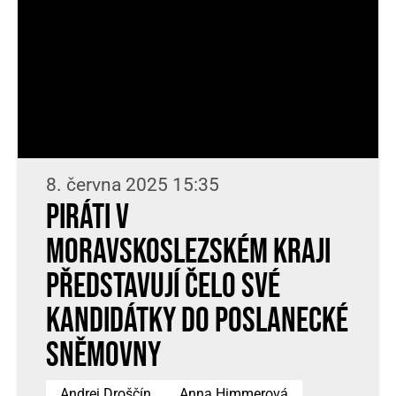
8. června 2025 15:35
Piráti v
Moravskoslezském kraji
představují čelo své
kandidátky do Poslanecké
sněmovny
Andrej Droščín
Anna Himmerová