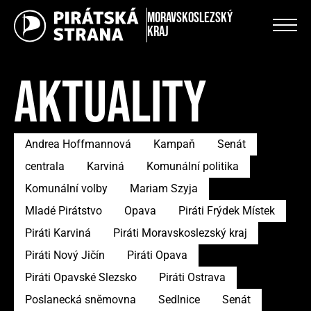
Moravskoslezský
kraj
AKTUALITY
Andrea Hoffmannová
Kampaň
Senát
centrala
Karviná
Komunální politika
Komunální volby
Mariam Szyja
Mladé Pirátstvo
Opava
Piráti Frýdek Místek
Piráti Karviná
Piráti Moravskoslezský kraj
Piráti Nový Jičín
Piráti Opava
Piráti Opavské Slezsko
Piráti Ostrava
Poslanecká sněmovna
Sedlnice
Senát