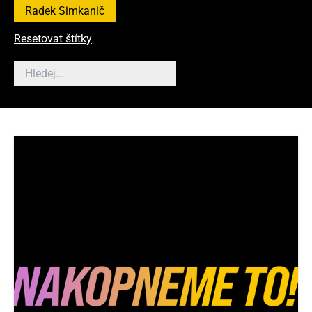
Radek Simkanič
Resetovat štítky