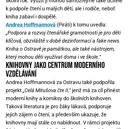
školní rok. Využít ji mohou samozřejmě také učitelé
k podpoře čtení u malých dětí, ale i rodiče, neboť
kniha zabaví i dospělé.
Andrea Hoffmannová
(Piráti) k tomu uvedla:
„Podpora a rozvoj čtenářské gramotnosti je pro děti
klíčová, obzvláště v době dezinformací a fake news.
Kniha o Ostravě je památkou, ale také nástrojem,
který mohou děti využívat doma i ve škole.“
KNIHOVNY JAKO CENTRUM MODERNÍHO
VZDĚLÁVÁNÍ
Andrea Hoffmannová za Ostravu také podpořila
projekt
„Celá Mitušova čte II
,“ jenž má za cíl přinést
moderní knihy a komiksy do školních knihoven.
Taková literatura je pro žáky lákavá, podporuje
jejich zájem o čtení, a především ukazuje, že
knihovny mají stále co nabídnout. V rámci projektu