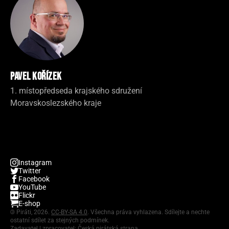
Pavel Kořízek
1. místopředseda krajského sdružení
Moravskoslezského kraje
Instagram
Twitter
Facebook
YouTube
Flickr
E-shop
©
Piráti, 2026.
CC-BY-SA 4.0
. Všechna práva vyhlazena. Sdílejte a nechte
ostatní sdílet za stejných podmínek.
Zadavatel | zpracovatel: Česká pirátská strana