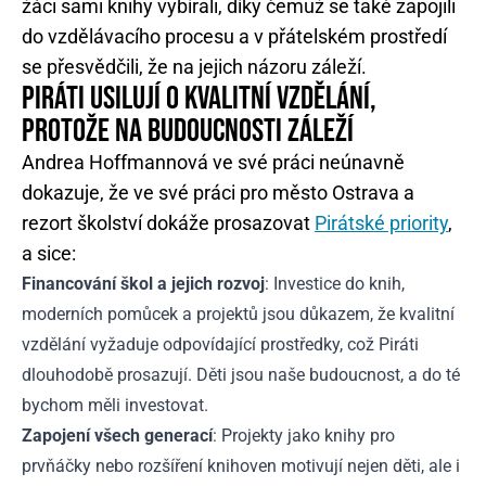
žáci sami knihy vybírali, díky čemuž se také zapojili
do vzdělávacího procesu a v přátelském prostředí
se přesvědčili, že na jejich názoru záleží.
PIRÁTI USILUJÍ O KVALITNÍ VZDĚLÁNÍ,
PROTOŽE NA BUDOUCNOSTI ZÁLEŽÍ
Andrea Hoffmannová ve své práci neúnavně
dokazuje, že ve své práci pro město Ostrava a
rezort školství dokáže prosazovat
Pirátské priority
,
a sice:
Financování škol a jejich rozvoj
: Investice do knih,
moderních pomůcek a projektů jsou důkazem, že kvalitní
vzdělání vyžaduje odpovídající prostředky, což Piráti
dlouhodobě prosazují. Děti jsou naše budoucnost, a do té
bychom měli investovat.
Zapojení všech generací
: Projekty jako knihy pro
prvňáčky nebo rozšíření knihoven motivují nejen děti, ale i