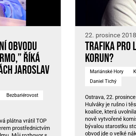
22. prosince 2018
ní obvodu
Trafika pro 
rmo,” říká
korun?
ách Jaroslav
Mariánské Hory
K
Daniel Tichý
Bezbariérovost
Ostrava, 22. prosinc
Hulváky je rušno i t
koalice, která uvolni
nově vytvořené komise
vá plátna vrátil TOP
bývalou starostku st
erem prostřednictvím
obvod jde o velké nák
ilmu. Můj rozhovor s