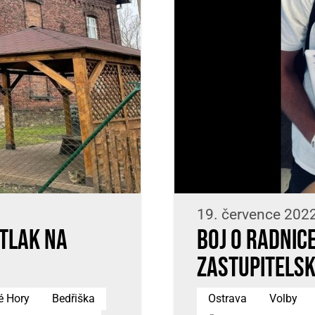
19. července 202
tlak na
Boj o radnice
zastupitelsk
é Hory
Bedřiška
Ostrava
Volby