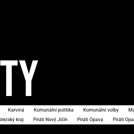
ITY
Karviná
Komunální politika
Komunální volby
Ma
slezský kraj
Piráti Nový Jičín
Piráti Opava
Piráti Op