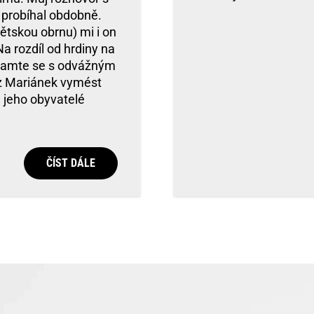
 probíhal obdobně.
ětskou obrnu) mi i on
Na rozdíl od hrdiny na
znamte se s odvážným
 z Mariánek vymést
u jeho obyvatelé
ČÍST DÁLE