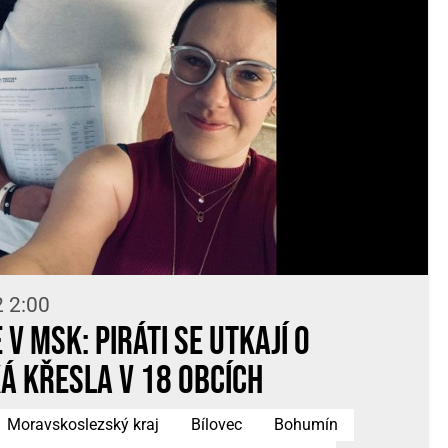
2 2:00
 v MSK: Piráti se utkají o
á křesla v 18 obcích
Moravskoslezský kraj
Bílovec
Bohumín