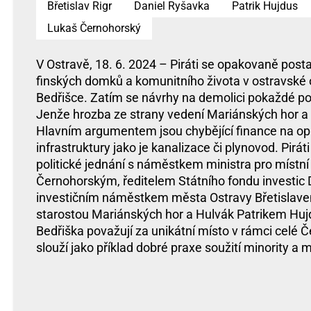
Břetislav Rigr
Daniel Ryšavka
Patrik Hujdus
Lukaš Černohorský
V Ostravě, 18. 6. 2024 – Piráti se opakovaně posta
finských domků a komunitního života v ostravské 
Bedřišce. Zatím se návrhy na demolici pokaždé pod
Jenže hrozba ze strany vedení Mariánských hor a H
Hlavním argumentem jsou chybějící finance na o
infrastruktury jako je kanalizace či plynovod. Piráti
politické jednání s náměstkem ministra pro místn
Černohorským, ředitelem Státního fondu investic
investičním náměstkem města Ostravy Břetislav
starostou Mariánských hor a Hulvák Patrikem Hujd
Bedřiška považují za unikátní místo v rámci celé Č
slouží jako příklad dobré praxe soužití minority a m