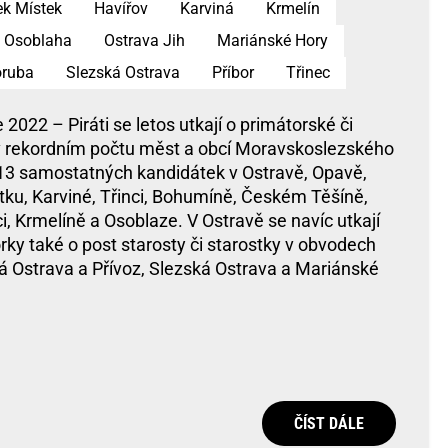
ek Místek
Havířov
Karviná
Krmelín
Osoblaha
Ostrava Jih
Mariánské Hory
oruba
Slezská Ostrava
Příbor
Třinec
 2022 – Piráti se letos utkají o primátorské či
v rekordním počtu měst a obcí Moravskoslezského
 13 samostatných kandidátek v Ostravě, Opavě,
tku, Karviné, Třinci, Bohumíně, Českém Těšíně,
ci, Krmelíně a Osoblaze. V Ostravě se navíc utkají
ky také o post starosty či starostky v obvodech
á Ostrava a Přívoz, Slezská Ostrava a Mariánské
ČÍST DÁLE