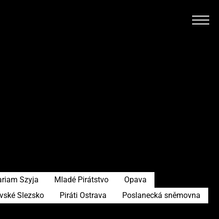
riam Szyja
Mladé Pirátstvo
Opava
avské Slezsko
Piráti Ostrava
Poslanecká sněmovna