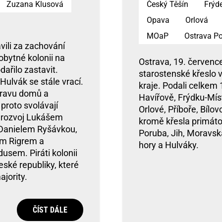
Zuzana Klusová
Český Těšín
Frýd
Opava
Orlová
MOaP
Ostrava P
vili za zachování
obytné kolonii na
Ostrava, 19. července
ařilo zastavit.
starostenské křeslo 
ulvák se stále vrací.
kraje. Podali celkem
pravu domů a
Havířově, Frýdku-Mís
 proto svolávají
Orlové, Příboře, Bílov
í rozvoj Lukášem
kromě křesla primátor
 Danielem Ryšávkou,
Poruba, Jih, Moravsk
em Rigrem a
hory a Hulváky.
usem. Piráti kolonii
eské republiky, které
ajority.
ČÍST DÁLE