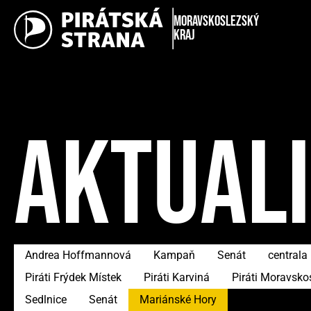
Moravskoslezský
kraj
AKTUAL
Andrea Hoffmannová
Kampaň
Senát
centrala
Piráti Frýdek Místek
Piráti Karviná
Piráti Moravsko
Sedlnice
Senát
Mariánské Hory