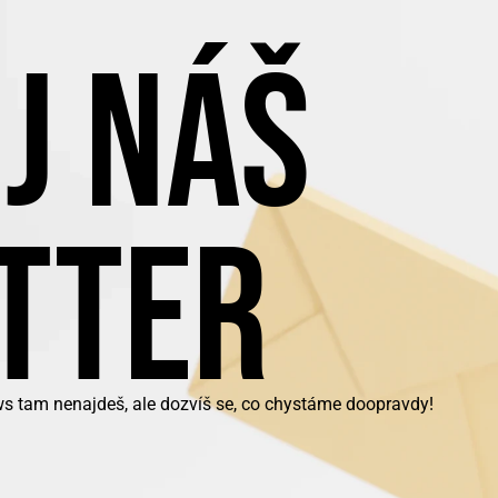
J NÁŠ
TTER
ws tam nenajdeš, ale dozvíš se, co chystáme doopravdy!