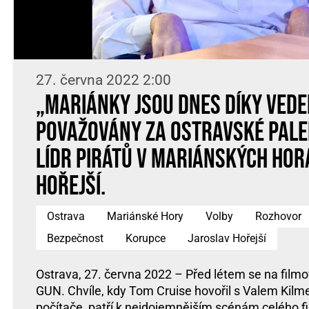
27. června 2022 2:00
„Mariánky jsou dnes díky vede
považovány za ostravské Pale
lídr Pirátů v Mariánských Hor
Hořejší.
Ostrava
Mariánské Hory
Volby
Rozhovor
Bezpečnost
Korupce
Jaroslav Hořejší
Ostrava, 27. června 2022 – Před létem se na filmo
GUN. Chvíle, kdy Tom Cruise hovořil s Valem Kilm
počítače, patří k nejdojemnějším scénám celého f