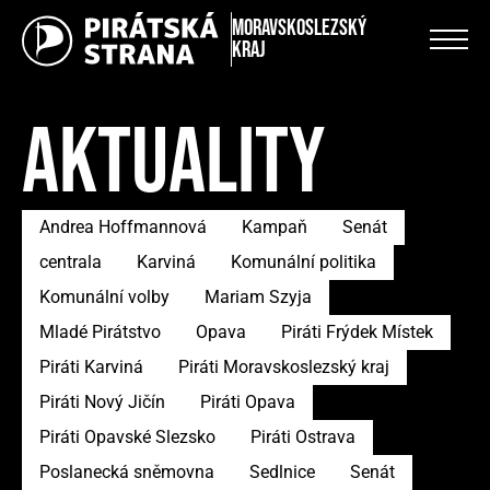
Moravskoslezský
kraj
AKTUALITY
Andrea Hoffmannová
Kampaň
Senát
centrala
Karviná
Komunální politika
Komunální volby
Mariam Szyja
Mladé Pirátstvo
Opava
Piráti Frýdek Místek
Piráti Karviná
Piráti Moravskoslezský kraj
Piráti Nový Jičín
Piráti Opava
Piráti Opavské Slezsko
Piráti Ostrava
Poslanecká sněmovna
Sedlnice
Senát