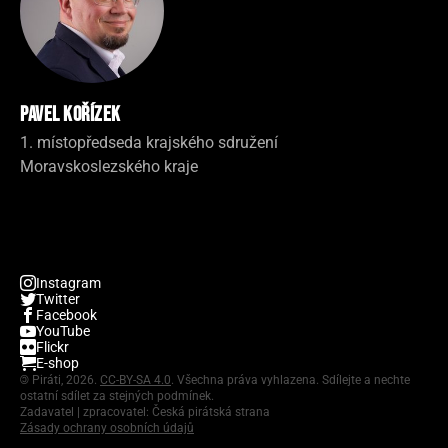
Pavel Kořízek
1. místopředseda krajského sdružení
Moravskoslezského kraje
Instagram
Twitter
Facebook
YouTube
Flickr
E-shop
©
Piráti, 2026.
CC-BY-SA 4.0
. Všechna práva vyhlazena. Sdílejte a nechte
ostatní sdílet za stejných podmínek.
Zadavatel | zpracovatel: Česká pirátská strana
Zásady ochrany osobních údajů