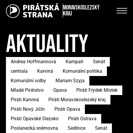
Moravskoslezský
kraj
AKTUALITY
Andrea Hoffmannová
Kampaň
Senát
centrala
Karviná
Komunální politika
Komunální volby
Mariam Szyja
Mladé Pirátstvo
Opava
Piráti Frýdek Místek
Piráti Karviná
Piráti Moravskoslezský kraj
Piráti Nový Jičín
Piráti Opava
Piráti Opavské Slezsko
Piráti Ostrava
Poslanecká sněmovna
Sedlnice
Senát