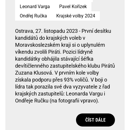
Leonard Varga
Pavel Kořízek
Ondřej Ručka
Krajské volby 2024
Ostrava, 27. listopadu 2023 - První desítku
kandidátů do krajských voleb v
Moravskoslezském kraji si o uplynulém
víkendu zvolili Piráti. Pozici lídryně
kandidátky obhájila stávající šéfka
devítičlenného zastupitelského klubu Pirátů
Zuzana Klusová. V prvním kole volby
získala podporu přes 93% voličů. V boji o
lídra tak porazila své dva vyzyvatele z řad
krajských zastupitelů: Leonarda Vargu i
Ondřeje Ručku (na fotografii vpravo).
ČÍST DÁLE