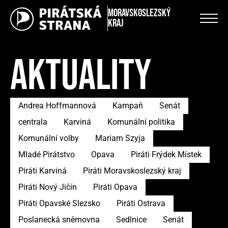
Moravskoslezský
kraj
AKTUALITY
Andrea Hoffmannová
Kampaň
Senát
centrala
Karviná
Komunální politika
Komunální volby
Mariam Szyja
Mladé Pirátstvo
Opava
Piráti Frýdek Místek
Piráti Karviná
Piráti Moravskoslezský kraj
Piráti Nový Jičín
Piráti Opava
Piráti Opavské Slezsko
Piráti Ostrava
Poslanecká sněmovna
Sedlnice
Senát